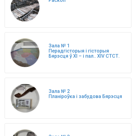
Раскоп
Зала № 1
Перадгісторыя і гісторыя
Бярэсця ў ХI – і пал.. ХIV СТСТ.
Зала № 2
Планіроўка і забудова Бярэсця