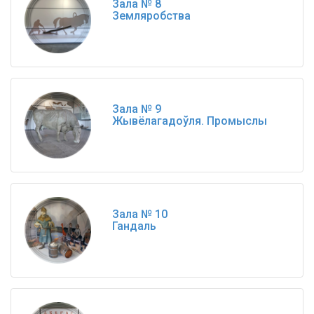
Зала № 8
Земляробства
Зала № 9
Жывёлагадоўля. Промыслы
Зала № 10
Гандаль