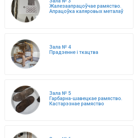
Зала № 3
Жалезаапрацоўчае рамяство.
Апрацоўка каляровых металаў
Зала № 4
Прадзенне і ткацтва
Зала № 5
Гарбарна-шавецкае рамяство.
Кастарэзнае рамяство