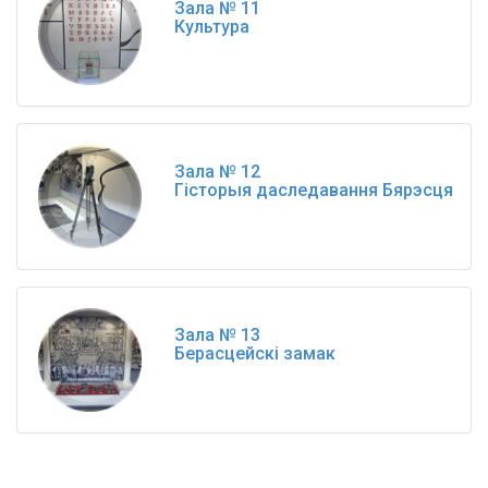
Зала № 11
Культура
Зала № 12
Гісторыя даследавання Бярэсця
Зала № 13
Берасцейскі замак