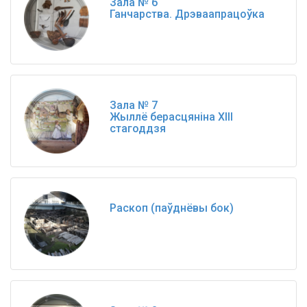
Зала № 6
Ганчарства. Дрэваапрацоўка
Зала № 7
Жыллё берасцяніна ХIII
стагоддзя
Раскоп (паўднёвы бок)