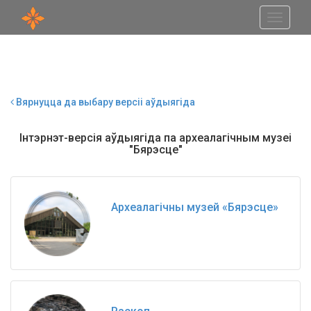
Toggle
navigati
Вярнуцца да выбару версіі аўдыягіда
Інтэрнэт-версія аўдыягіда па археалагічным музеі
"Бярэсце"
Археалагічны музей «Бярэсце»