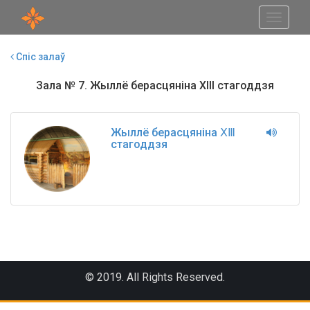
Toggle
navigati
Спіс залаў
Зала № 7. Жыллё берасцяніна ХIII стагоддзя
Жыллё берасцяніна ⅩⅢ
стагоддзя
© 2019. All Rights Reserved.