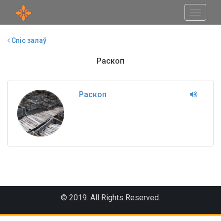
Toggle
navigati
Спіс залаў
Раскоп
Раскоп
© 2019. All Rights Reserved.