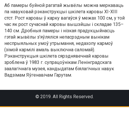
Аб памеры буйной рагатай жывёлы можна меркаваць
па навуковай рэканструкцыі шкілета каровы ХI-ХIII
стст. Рост каровы ў карку вагаўся ў межах 100 см, у той
час як рост сучаснай каровы вышэйшы і складае 135–
140 см. Дробныя памеры і нізкая прадукцыйнасць
гэтай жывёлы з’яўляліся непасрэдным вынікам
неспрыяльных умоў утрымання, недахопу кармоў
(зімой кармілі амаль выключна саломай).
Рэканструкцыя шкілета сярэднявечнай каровы
зроблена ў 1983 г. супрацоўнікам Ленінградскага
заалагічнага музея, кандыдатам біялагічных навук
Вадзімам Яўгенавічам Гарутам.
© 2019. All Rights Reserved.