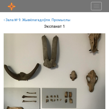
Toggle
navigati
Зала № 9. Жывёлагадоўля. Промыслы
Экспанат 1