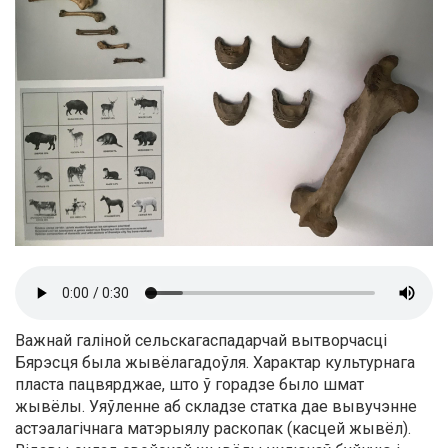
Важнай галіной сельскагаспадарчай вытворчасці
Бярэсця была жывёлагадоўля. Характар культурнага
пласта пацвярджае, што ў горадзе было шмат
жывёлы. Уяўленне аб складзе статка дае вывучэнне
астэалагічнага матэрыялу раскопак (касцей жывёл).