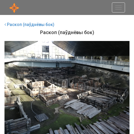
Toggle
navigati
Раскоп (паўднёвы бок)
Раскоп (паўднёвы бок)