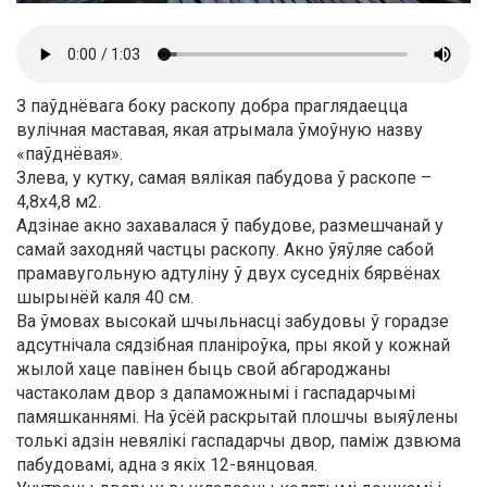
З паўднёвага боку раскопу добра праглядаецца
вулічная маставая, якая атрымала ўмоўную назву
«паўднёвая».
Злева, у кутку, самая вялікая пабудова ў раскопе –
4,8х4,8 м2.
Адзінае акно захавалася ў пабудове, размешчанай у
самай заходняй частцы раскопу. Акно ўяўляе сабой
прамавугольную адтуліну ў двух суседніх бярвёнах
шырынёй каля 40 см.
Ва ўмовах высокай шчыльнасці забудовы ў горадзе
адсутнічала сядзібная планіроўка, пры якой у кожнай
жылой хаце павінен быць свой абгароджаны
частаколам двор з дапаможнымі і гаспадарчымі
памяшканнямі. На ўсёй раскрытай плошчы выяўлены
толькі адзін невялікі гаспадарчы двор, паміж дзвюма
пабудовамі, адна з якіх 12-вянцовая.