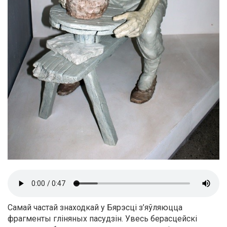
Самай частай знаходкай у Бярэсці з’яўляюцца
фрагменты гліняных пасудзін. Увесь берасцейскі