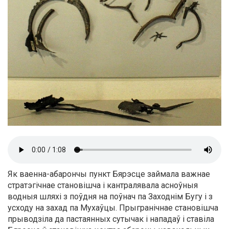
Як ваенна-абарончы пункт Бярэсце займала важнае
стратэгічнае становішча і кантралявала асноўныя
водныя шляхі з поўдня на поўнач па Заходнім Бугу і з
усходу на захад па Мухаўцы. Прыгранічнае становішча
прыводзіла да пастаянных сутычак і нападаў і ставіла