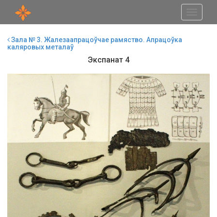
Toggle
navigati
Зала № 3. Жалезаапрацоўчае рамяство. Апрацоўка
каляровых металаў
Экспанат 4